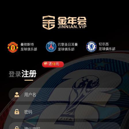
送
18
元
注册
登录