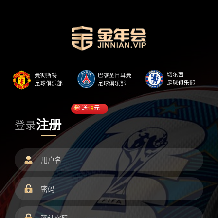
送
18
元
注册
登录