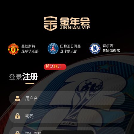
送
18
元
注册
登录