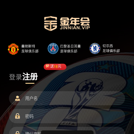
送
18
元
注册
登录