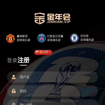
送
18
元
注册
登录