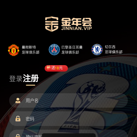
送
18
元
注册
登录