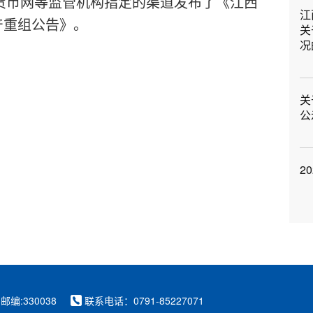
货币网等监管机构指定的渠道发布了《江西
江
产重组公告》。
关
况
关
公
2
邮编:330038
联系电话：0791-85227071