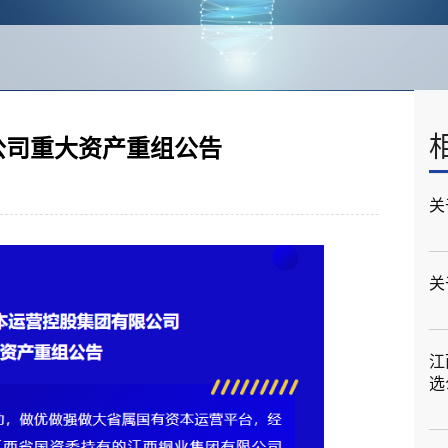
公司重大资产重组公告
关
关
江
选