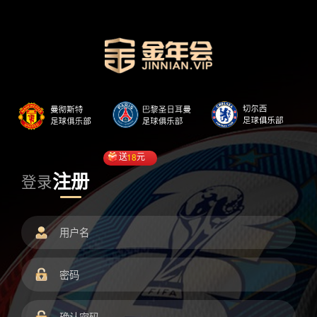
送
18
元
注册
登录