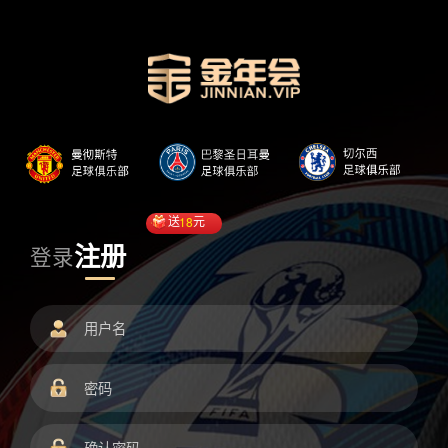
送
18
元
注册
登录