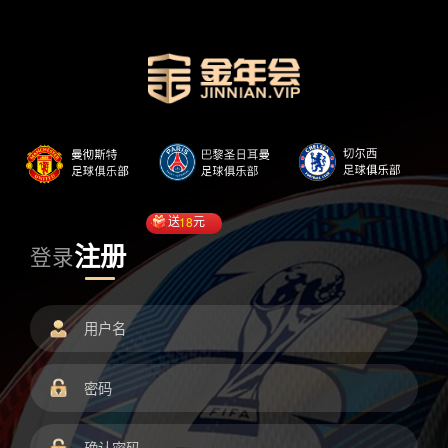
送
18
元
注册
登录