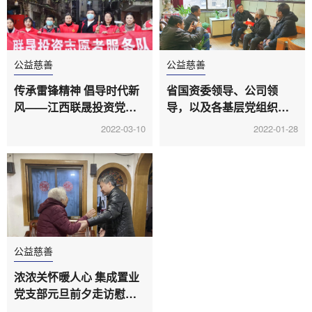
公益慈善
公益慈善
传承雷锋精神 倡导时代新
省国资委领导、公司领
风——江西联晟投资党支
导，以及各基层党组织开
部与西湖区系马桩街道孺
展节前走访慰问活动
2022-03-10
2022-01-28
子路社区开展党建共建活
动
公益慈善
浓浓关怀暖人心 集成置业
党支部元旦前夕走访慰问
老党员