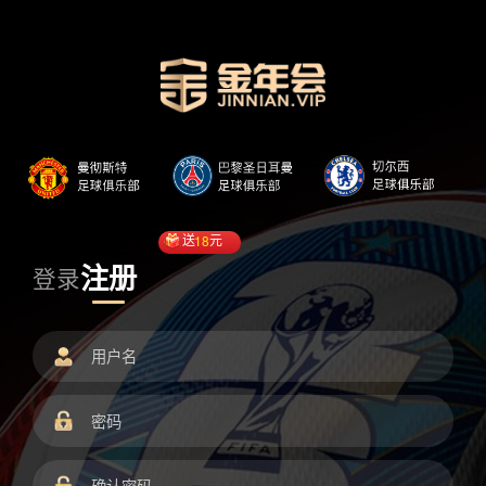
送
18
元
注册
登录